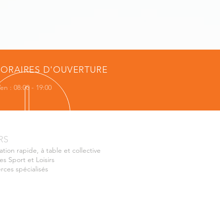
ORAIRES D'OUVERTURE
en : 08:00 - 19:00
RS
ation rapide, à table et collective
es Sport et Loisirs
ces spécialisés