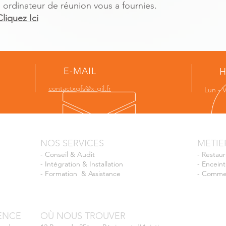
ordinateur de réunion vous a fournies.
Cliquez Ici
E-MAIL
H
contactxgfs@x-gil.fr
Lun - V
NOS SERVICES
METIE
-
Conseil & Audit
-
Restaur
-
Intégration & Installation
-
Enceint
-
Formation
& Assistance
-
Commer
IENCE
OÙ NOUS TROUVER