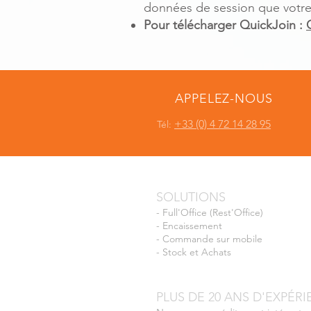
données de session que votre 
Pour télécharger QuickJoin :
APPELEZ-NOUS
+33 (0) 4 72 14 28 95
Tél:
SOLUTIONS
- Full'Office (
Rest'Office)
-
Encaissement
-
Commande sur mobile
-
Stock et Achats
PLUS DE 20 ANS D'EXPÉR