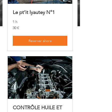
Le pt'it lyautey N°1
1 h
30
30 €
euros
Reservar ahora
CONTRÔLE HUILE ET