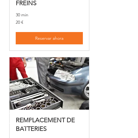
FREINS
30 min
20
20 €
euros
Reservar ahora
REMPLACEMENT DE
BATTERIES