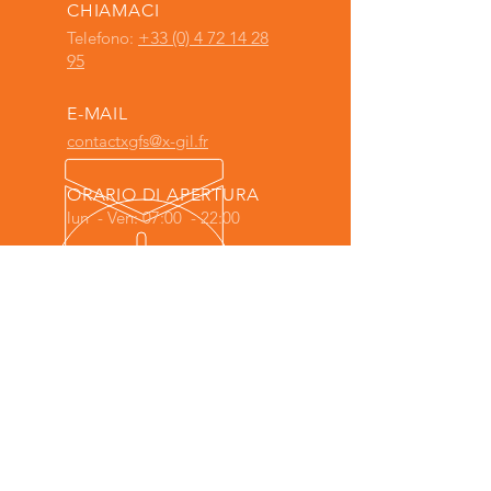
CHIAMACI
Telefono:
+33 (0) 4 72 14 28
95
E-MAIL
contactxgfs@x-gil.fr
ORARIO DI APERTURA
lun - Ven: 07:00 - 22:00
X-GIL Full System è una società del
GRUPPO X-GIL
, che comprende le società :
AGILETECH ITALIA
-
X-GIL COMPANY
-
X-
GIL FACTORY
-
X-GIL LAB
-
X-GIL POWER
(ITC Informatique)